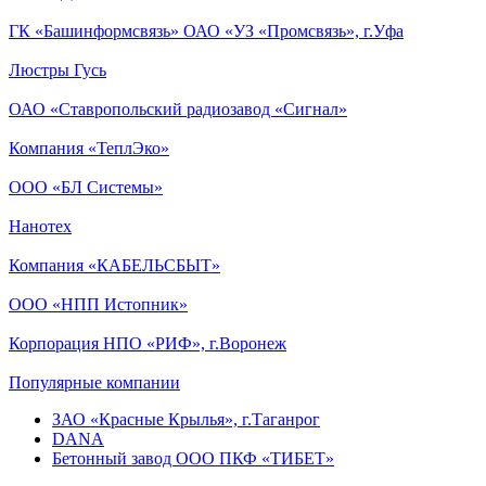
ГК «Башинформсвязь» ОАО «УЗ «Промсвязь», г.Уфа
Люстры Гусь
ОАО «Ставропольский радиозавод «Сигнал»
Компания «ТеплЭко»
ООО «БЛ Системы»
Нанотех
Компания «КАБЕЛЬСБЫТ»
ООО «НПП Истопник»
Корпорация НПО «РИФ», г.Воронеж
Популярные компании
ЗАО «Красные Крылья», г.Таганрог
DANA
Бетонный завод ООО ПКФ «ТИБЕТ»