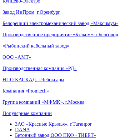
Кунцево-Электро
Завод ИнПром, г.Оренбург
Белорецкий электромеханический завод «Максимум»
Производственное предприятие «Бэлком», г.Белгород
«Рыбинский кабельный завод»
ООО «АМТ»
Производственная компания «РД»
НПО КАСКАД, г.Чебоксары
Компания «Promtech»
Группа компаний «МФМК», г.Москва
Популярные компании
ЗАО «Красные Крылья», г.Таганрог
DANA
Бетонный завод ООО ПКФ «ТИБЕТ»