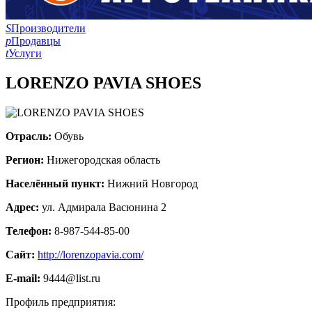
S
Производители
p
Продавцы
t
Услуги
LORENZO PAVIA SHOES
Отрасль:
Обувь
Регион:
Нижегородская область
Населённый пункт:
Нижний Новгород
Адрес:
ул. Адмирала Васюнина 2
Телефон:
8-987-544-85-00
Сайт:
http://lorenzopavia.com/
E-mail:
9444@list.ru
Профиль предприятия: