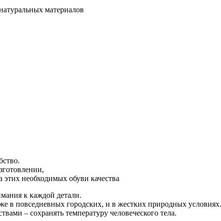
 натуральных материалов
бство.
зготовлении,
а этих необходимых обуви качества
имания к каждой детали.
даже в повседневных городских, и в жестких природных условиях
твами – сохранять температуру человеческого тела.