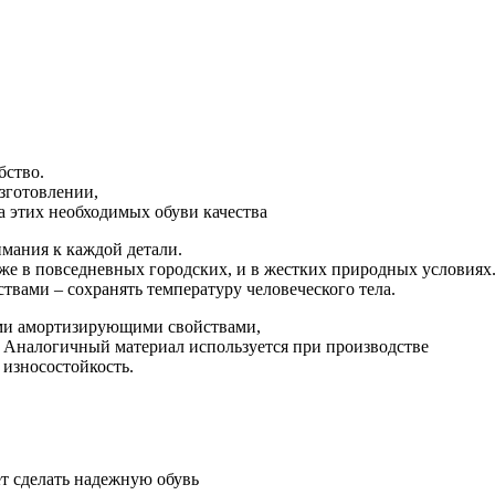
бство.
зготовлении,
а этих необходимых обуви качества
имания к каждой детали.
даже в повседневных городских, и в жестких природных условиях
твами – сохранять температуру человеческого тела.
ыми амортизирующими свойствами,
. Аналогичный материал используется при производстве
 износостойкость.
ет сделать надежную обувь