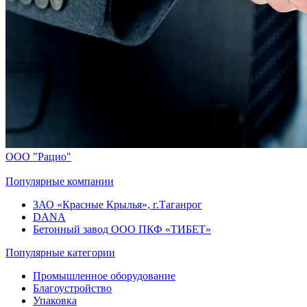
ООО "Рацио"
Популярные компании
ЗАО «Красные Крылья», г.Таганрог
DANA
Бетонный завод ООО ПКФ «ТИБЕТ»
Популярные категории
Промышленное оборудование
Благоустройство
Упаковка