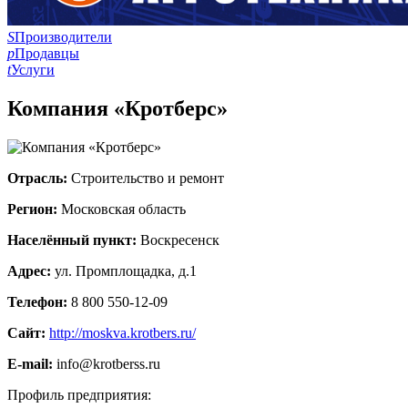
S
Производители
p
Продавцы
t
Услуги
Компания «Кротберс»
Отрасль:
Строительство и ремонт
Регион:
Московская область
Населённый пункт:
Воскресенск
Адрес:
ул. Промплощадка, д.1
Телефон:
8 800 550-12-09
Сайт:
http://moskva.krotbers.ru/
E-mail:
info@krotberss.ru
Профиль предприятия: