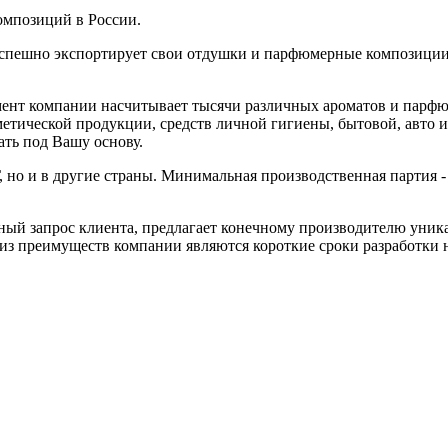
омпозиций в России.
успешно экспортирует свои отдушки и парфюмерные композиции 
имент компании насчитывает тысячи различных ароматов и парф
метической продукции, средств личной гигиены, бытовой, авто
ать под Вашу основу.
, но и в другие страны. Минимальная производственная партия
ный запрос клиента, предлагает конечному производителю уник
з преимуществ компании являются короткие сроки разработки н