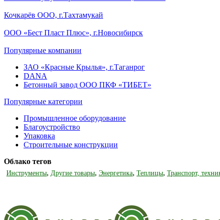
Кочкарёв ООО, г.Тахтамукай
ООО «Бест Пласт Плюс», г.Новосибирск
Популярные компании
ЗАО «Красные Крылья», г.Таганрог
DANA
Бетонный завод ООО ПКФ «ТИБЕТ»
Популярные категории
Промышленное оборудование
Благоустройство
Упаковка
Строительные конструкции
Облако тегов
,
,
,
,
Инструменты
Другие товары
Энергетика
Теплицы
Транспорт, техни