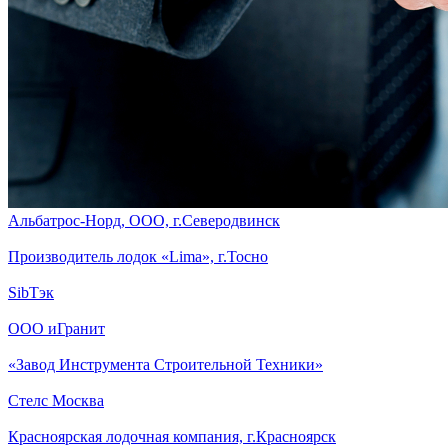
Альбатрос-Норд, ООО, г.Северодвинск
Производитель лодок «Lima», г.Тосно
SibTэк
ООО иГранит
«Завод Инструмента Строительной Техники»
Стелс Москва
Красноярская лодочная компания, г.Красноярск