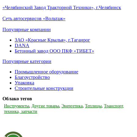
«Челябинский Завод Тракторной Техники», г.Челябинск
Сеть автосервисов «Вольтаж»
Популярные компании
ЗАО «Красные Крылья», г.Таганрог
DANA
Бетонный завод ООО ПКФ «ТИБЕТ»
Популярные категории
Промышленное оборудование
Благоустройство
Упаковка
Строительные конструкции
Облако тегов
,
,
,
,
Инструменты
Другие товары
Энергетика
Теплицы
Транспорт,
техника, запчасти