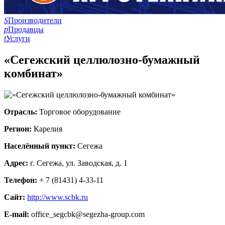
S
Производители
p
Продавцы
t
Услуги
«Сегежский целлюлозно-бумажный
комбинат»
Отрасль:
Торговое оборудование
Регион:
Карелия
Населённый пункт:
Сегежа
Адрес:
г. Сегежа, ул. Заводская, д. 1
Телефон:
+ 7 (81431) 4-33-11
Сайт:
http://www.scbk.ru
E-mail:
office_segcbk@segezha-group.com