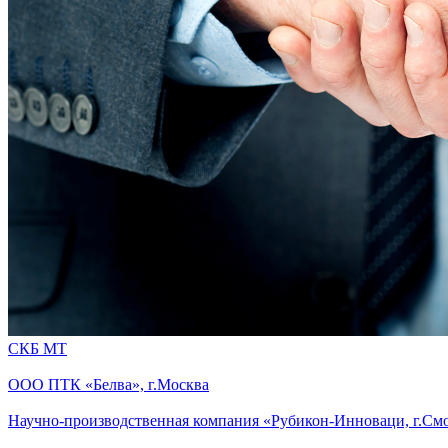
СКБ МТ
ООО ПТК «Белва», г.Москва
Научно-производственная компания «Рубикон-Инноваци, г.См