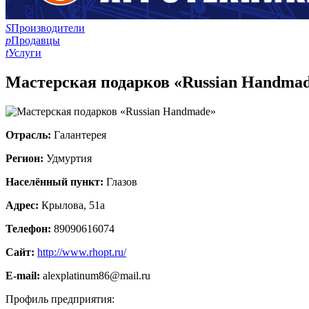
S
Производители
p
Продавцы
t
Услуги
Мастерская подарков «Russian Handma
Отрасль:
Галантерея
Регион:
Удмуртия
Населённый пункт:
Глазов
Адрес:
Крылова, 51а
Телефон:
89090616074
Сайт:
http://www.rhopt.ru/
E-mail:
alexplatinum86@mail.ru
Профиль предприятия: