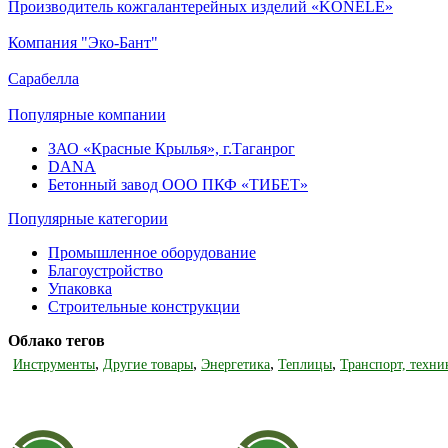
Производитель кожгалантерейных изделий «KONELE»
Компания "Эко-Бант"
Сарабелла
Популярные компании
ЗАО «Красные Крылья», г.Таганрог
DANA
Бетонный завод ООО ПКФ «ТИБЕТ»
Популярные категории
Промышленное оборудование
Благоустройство
Упаковка
Строительные конструкции
Облако тегов
,
,
,
,
Инструменты
Другие товары
Энергетика
Теплицы
Транспорт, техни