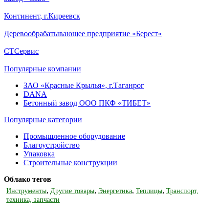
Континент, г.Киреевск
Деревообрабатывающее предприятие «Берест»
СТСервис
Популярные компании
ЗАО «Красные Крылья», г.Таганрог
DANA
Бетонный завод ООО ПКФ «ТИБЕТ»
Популярные категории
Промышленное оборудование
Благоустройство
Упаковка
Строительные конструкции
Облако тегов
,
,
,
,
Инструменты
Другие товары
Энергетика
Теплицы
Транспорт,
техника, запчасти