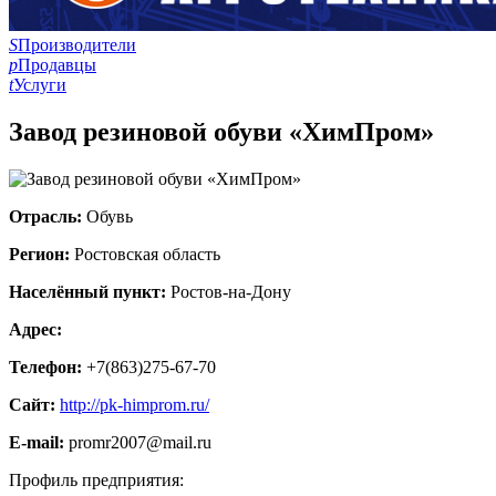
S
Производители
p
Продавцы
t
Услуги
Завод резиновой обуви «ХимПром»
Отрасль:
Обувь
Регион:
Ростовская область
Населённый пункт:
Ростов-на-Дону
Адрес:
Телефон:
+7(863)275-67-70
Сайт:
http://pk-himprom.ru/
E-mail:
promr2007@mail.ru
Профиль предприятия: