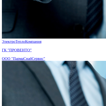
ЭлектроТеплоКомпания
ГК "ПРОВЕНТО"
ООО "ПармаСнабСервис"