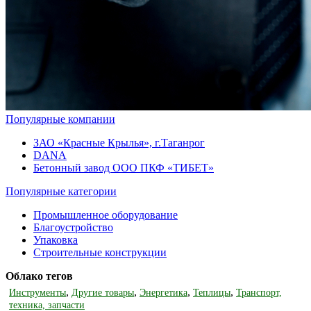
Популярные компании
ЗАО «Красные Крылья», г.Таганрог
DANA
Бетонный завод ООО ПКФ «ТИБЕТ»
Популярные категории
Промышленное оборудование
Благоустройство
Упаковка
Строительные конструкции
Облако тегов
,
,
,
,
Инструменты
Другие товары
Энергетика
Теплицы
Транспорт,
техника, запчасти