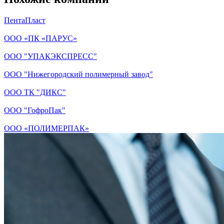
ПентаПласт
ООО «ПК «ПАРУС»
ООО "УПАКЭКСПРЕСС"
ООО "Нижегородский полимерный завод"
ООО ТК "ДИКС"
ООО "ГофроПак"
ООО «ПОЛИМЕРПАК»