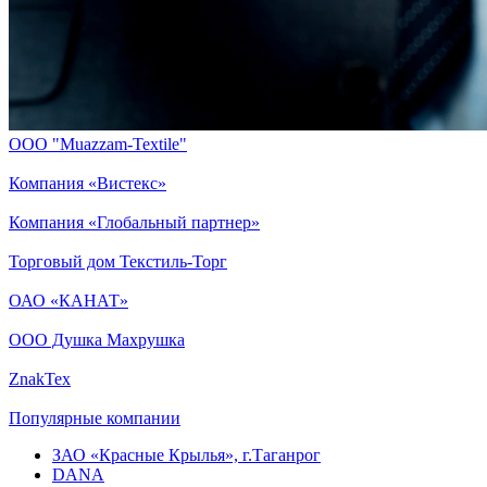
ООО "Muazzam-Textile"
Компания «Вистекс»
Компания «Глобальный партнер»
Торговый дом Текстиль-Торг
ОАО «КАНАТ»
ООО Душка Махрушка
ZnakTex
Популярные компании
ЗАО «Красные Крылья», г.Таганрог
DANA