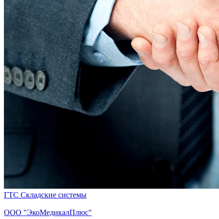
ГТС Складские системы
ООО "ЭкоМедикалПлюс"