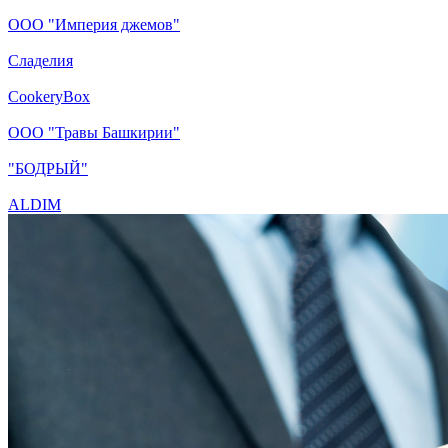
ООО "Империя джемов"
Сладелия
CookeryBox
ООО "Травы Башкирии"
"БОДРЫЙ"
ALDIM