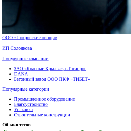
ООО «Покровские овощи»
ИП Солодкова
Популярные компании
ЗАО «Красные Крылья», г.Таганрог
DANA
Бетонный завод ООО ПКФ «ТИБЕТ»
Популярные категории
Промышленное оборудование
Благоустройство
Упаковка
Строительные конструкции
Облако тегов