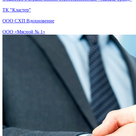
ТК "Кластер"
ООО СХП Вдохновение
ООО «Мясной № 1»