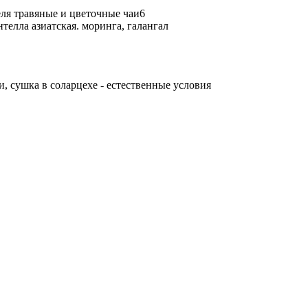
еля травяные и цветочные чаи6
телла азиатская. моринга, галангал
, сушка в соларцехе - естественные условия