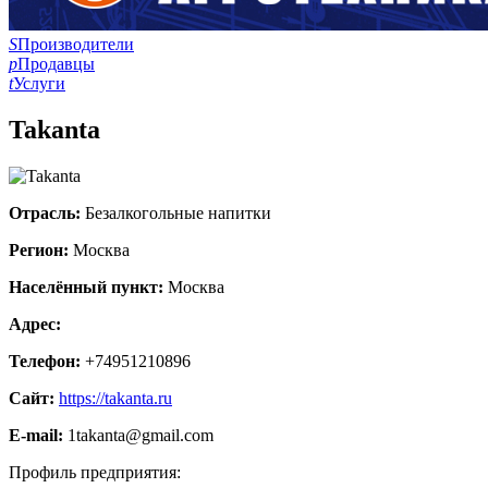
S
Производители
p
Продавцы
t
Услуги
Takanta
Отрасль:
Безалкогольные напитки
Регион:
Москва
Населённый пункт:
Москва
Адрес:
Телефон:
+74951210896
Сайт:
https://takanta.ru
E-mail:
1takanta@gmail.com
Профиль предприятия: