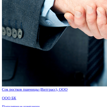
Сок ростков пшеницы (Витграсс), ООО
ООО БК
Популярные компании