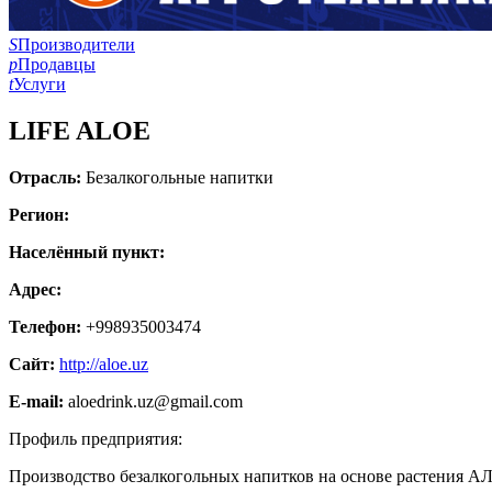
S
Производители
p
Продавцы
t
Услуги
LIFE ALOE
Отрасль:
Безалкогольные напитки
Регион:
Населённый пункт:
Адрес:
Телефон:
+998935003474
Сайт:
http://aloe.uz
E-mail:
aloedrink.uz@gmail.com
Профиль предприятия:
Производство безалкогольных напитков на основе растения А