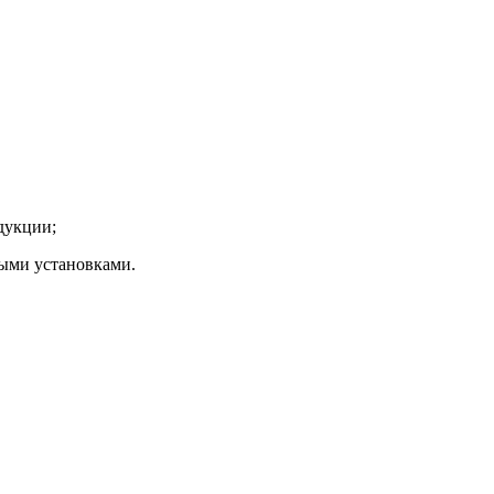
дукции;
ыми установками.