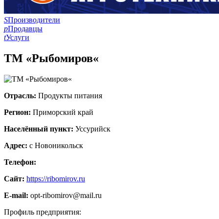
S
Производители
p
Продавцы
t
Услуги
ТМ «Рыбомиров«
Отрасль:
Продукты питания
Регион:
Приморский край
Населённый пункт:
Уссурийск
Адрес:
с Новоникольск
Телефон:
Сайт:
https://ribomirov.ru
E-mail:
opt-ribomirov@mail.ru
Профиль предприятия: