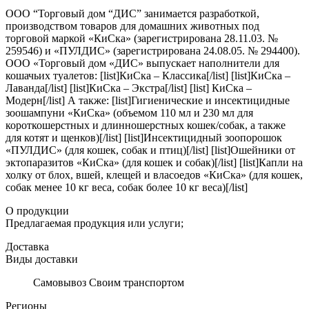
ООО “Торговый дом “ДИС” занимается разработкой,
производством товаров для домашних животных под
торговой маркой «КиСка» (зарегистрирована 28.11.03. №
259546) и «ПУЛДИС» (зарегистрирована 24.08.05. № 294400).
ООО «Торговый дом «ДИС» выпускает наполнители для
кошачьих туалетов: [list]КиСка – Классика[/list] [list]КиСка –
Лаванда[/list] [list]КиСка – Экстра[/list] [list] КиСка –
Модерн[/list] А также: [list]Гигиенические и инсектицидные
зоошампуни «КиСка» (объемом 110 мл и 230 мл для
короткошерстных и длинношерстных кошек/собак, а также
для котят и щенков)[/list] [list]Инсектицидный зоопорошок
«ПУЛДИС» (для кошек, собак и птиц)[/list] [list]Ошейники от
эктопаразитов «КиСка» (для кошек и собак)[/list] [list]Капли на
холку от блох, вшей, клещей и власоедов «КиСка» (для кошек,
собак менее 10 кг веса, собак более 10 кг веса)[/list]
О продукции
Предлагаемая продукция или услуги;
Доставка
Виды доставки
Самовывоз Своим транспортом
Регионы