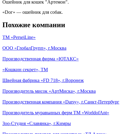
Ошейник для кошек "Артемон".
«Dог» — ошейник для собак.
Похожие компании
ТМ «PerseiLine»
ООО «ГлобалГрупп», г.Москва
Производственная фирма «ЮТАКС»
«Кошкин секрет», ТМ
Швейная фабрика «FD 718», г.Воронеж
Производитель мисок «АртМиска», г.Москва
Производственная компания «Darsy», г.Санкт-Петербург
Производитель муравьиных ферм ТМ «WorldofAnt»
Зоо-Студия «Славянка», г.Кимры