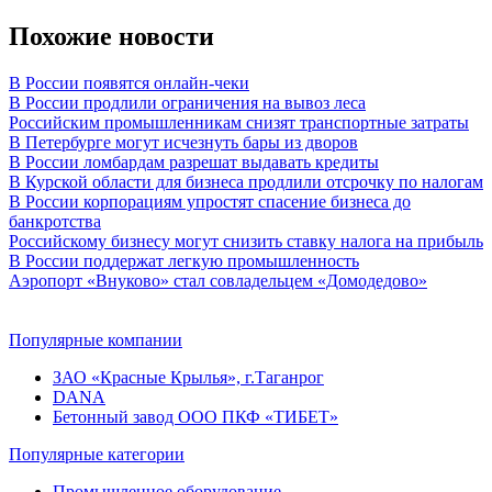
Похожие новости
В России появятся онлайн-чеки
В России продлили ограничения на вывоз леса
Российским промышленникам снизят транспортные затраты
В Петербурге могут исчезнуть бары из дворов
В России ломбардам разрешат выдавать кредиты
В Курской области для бизнеса продлили отсрочку по налогам
В России корпорациям упростят спасение бизнеса до
банкротства
Российскому бизнесу могут снизить ставку налога на прибыль
В России поддержат легкую промышленность
Аэропорт «Внуково» стал совладельцем «Домодедово»
Популярные компании
ЗАО «Красные Крылья», г.Таганрог
DANA
Бетонный завод ООО ПКФ «ТИБЕТ»
Популярные категории
Промышленное оборудование